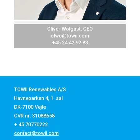
Oliver Wolgast, CEO
olwo@towii.com
+45 24 42 92 83
TOWII Renewables A/S
Havneparken 4, 1. sal
DK-7100 Vejle
CVR nr: 31088658
+ 45
70770222
contact@towii.com