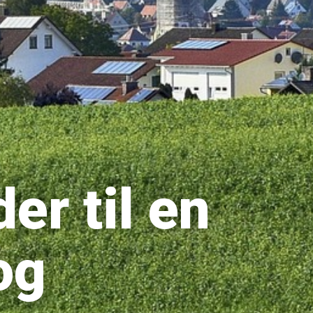
er til en
og