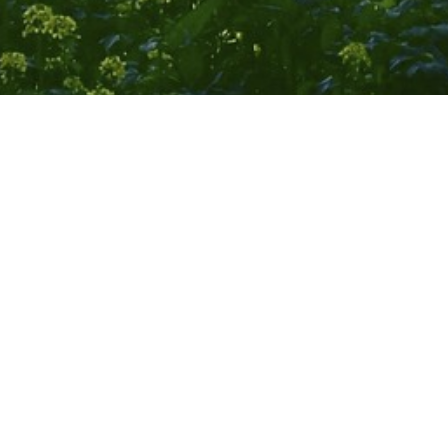
Søren Kjær, CDO
sokj@towii.com
+45 28 35 73 21