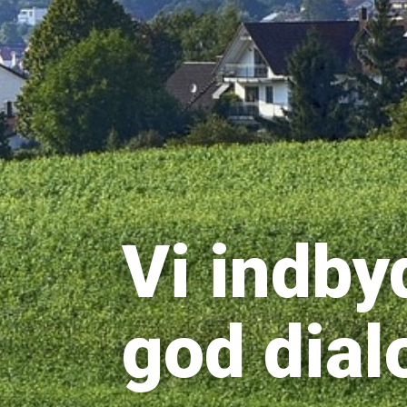
Vi indbyd
god dial