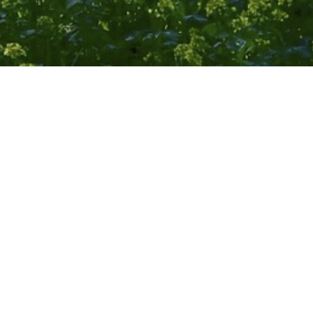
 til en kommende
?
 på opførelsen af større vindmølleparker og solcelleanlæg
ten. Særligt fylder bl.a. spørgsmål omkring gener, værditab
undet og kompensation.
dlig og løbende dialog med naboer, hvor vi inviterer til