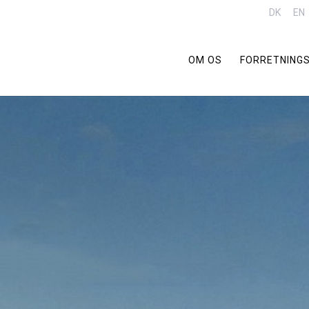
DK
EN
OM OS
FORRETNING