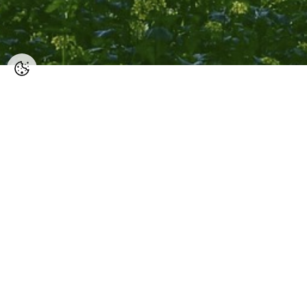
Er du nabo
energipark
Ofte er beboere i husstande tæt
forbeholden for projektet i star
på bolig, værdien for lokalsamf
Vi stræber altid efter at få en ti